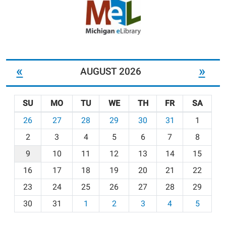
«
»
AUGUST 2026
SU
MO
TU
WE
TH
FR
SA
m
26
27
28
29
30
31
1
o
2
3
4
5
6
7
8
n
t
9
10
11
12
13
14
15
h
16
17
18
19
20
21
22
-
23
24
25
26
27
28
29
8
30
31
1
2
3
4
5